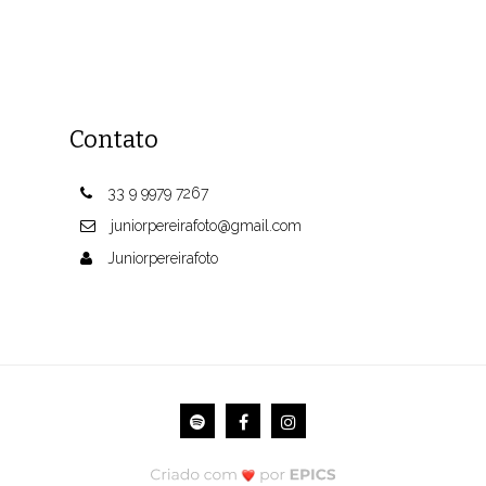
Contato
33 9 9979 7267
juniorpereirafoto@gmail.com
Juniorpereirafoto