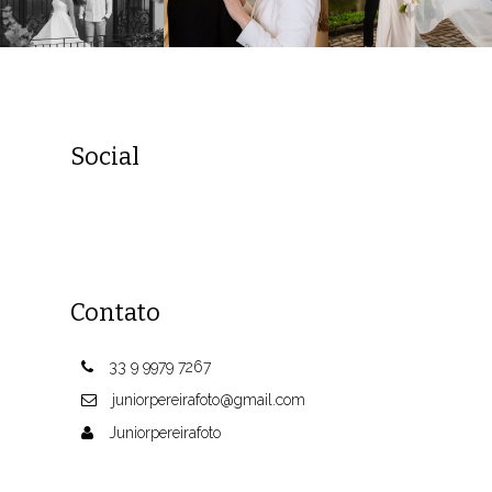
Social
Contato
33 9 9979 7267
juniorpereirafoto@gmail.com
Juniorpereirafoto