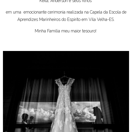
Keila, Anderson e seus filhos
em uma emocionante cerimonia realizada na Capela da Escola de
Aprendizes Marinheiros do Espírito em Vila Velha-ES.
Minha Família meu maior tesouro!