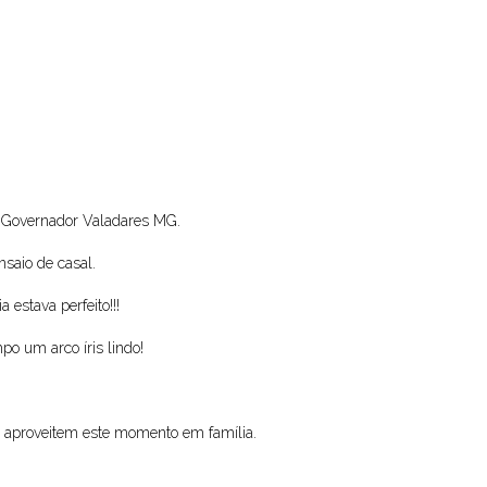
Governador Valadares MG.
nsaio de casal.
estava perfeito!!!
o um arco íris lindo!
o aproveitem este momento em família.