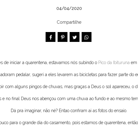
04/04/2020
Compartilhe
es de iniciar a quarentena, estavamos nós subindo o
Pico da Ibituruna
em 
 adoram pedalar, sugeri a eles levarem as bicicletas para fazer parte do e
 com alguns pingos de chuvas, mas graças a Deus o sol apareceu, o dia 
eis e no final Deus nos abençou com uma chuva ao fundo e ao mesmo temp
Dá pra imaginar, não né? Entao confiram ai as fotos do ensaio.
uco para o grande dia do casamento, pois estamos de quarentena, entã