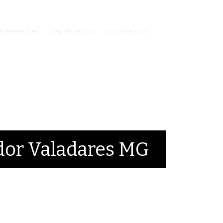
Premiações
Depoimentos
Orçamentos
dor Valadares MG